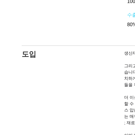
10
수출 
80%
도입
생산재
그리고
습니다
치하게
들을 
더 이
할 수
스 압
는 매
; 재