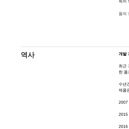
특허 
움의 
역사
개발 
최근 
한 품
수년간
제품은
20
20
201