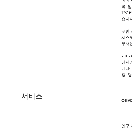
이미 
력, 
TS1
습니다
푸럼 
시스템
부서는
200
장시키
니다.
정, 
서비스
OEM
연구 