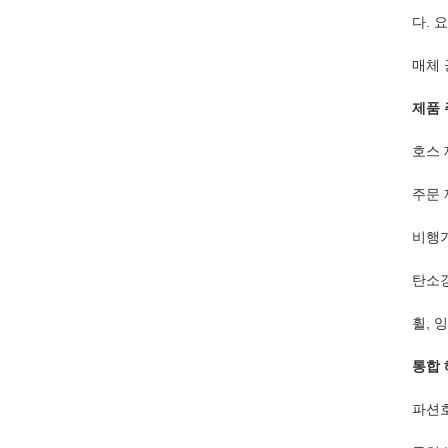
다. 
매체 
제품
호스 
주문 
비행기
탄소강
휠, 
통합
파션호