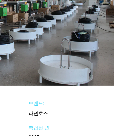
브랜드:
파션호스
확립된 년