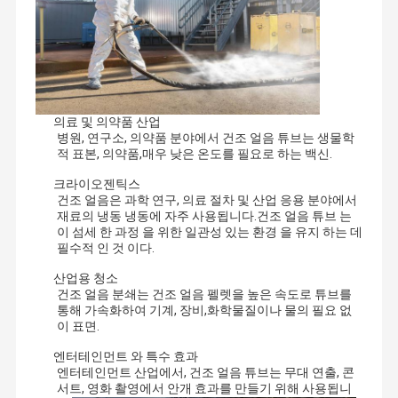
용액 제공의 임무를 주장하는 그, 파이스훈, 파이스훈 호스 그룹을 만
났습니다. 호스 기술에 기술 혁신 ", 창의력과 지속성을 그대로 계속
하는 것과 같이 파이스훈의 핵심 개념은 파이스훈의 제품이 세계 시
공장 견학
품질 관리
문의하기
소식
장과 일치하게 합니다. 잘, 고객 성공 사고방식, 이것이 파이스훈의 
핵심 주의입니다. 호스 제조업의 신 기술에서 열심히 일하도록 하고, 
매년, 고객들을 위해 새로운 호스를 만드는 것을 계속하세요.
고무 공기 호스
의료 및 의약품 산업
더 이상 전통적 고무 생산, 파이스훈도 약간의 첨단 과학 기술 시험소
병원, 연구소, 의약품 분야에서 건조 얼음 튜브는 생물학
고무 물 호스
적 표본, 의약품,매우 낮은 온도를 필요로 하는 백신.
와 함께 일함으로써, 고무 포뮬레이션에 0.1 그램에 대한 정확도를 
개선할 수 없습니다. 한편, 고무 포뮬레이션은 계속 업데이트하고 새
Lpg 가스 호스
크라이오젠틱스
로운 공식이 생산 안으로 보내집니다. 또 다른 정확도는 호스 ID와 
건조 얼음은 과학 연구, 의료 절차 및 산업 응용 분야에서
OD가 호스 압출구 위의 적외선 피제어 기기를 이용하여, 최고 0.1까
쌍둥이 용접 호스
재료의 냉동 냉동에 자주 사용됩니다.건조 얼음 튜브 는
지 밀리미터에 도달한다는 것입니다. 프인-파워의 브랜드와 상위 수
이 섬세 한 과정 을 위한 일관성 있는 환경 을 유지 하는 데
필수적 인 것 이다.
준 권축 기계는 매우 고속도 동결된 편조기와 더불어, 공장에 도입됩
연료 분배 호스
니다. 코팅술을 촬영하면서, 생산 라인은 복잡한 익스트루딩, 와인딩
산업용 청소
으로 구성됩니다 ; 재료는 컴퓨터로 자동적으로 프로그램을 짠 방법
고무 연료 호스
건조 얼음 분쇄는 건조 얼음 펠렛을 높은 속도로 튜브를
에 엄밀하게 치료됩니다. 게다가, 측정, 조정, 검증은 또한 동일 시스
통해 가속화하여 기계, 장비,화학물질이나 물의 필요 없
템으로 제어됩니다.
이 표면.
고압 유압 호스
엔터테인먼트 와 특수 효과
이미 연구와 연구실장비에 매우 투자된 채 파이스훈은 최종 생성물
4개의 철사 유압 호스
엔터테인먼트 산업에서, 건조 얼음 튜브는 무대 연출, 콘
까지 원료로부터, 효과적 품질 관리를 보장하기 위해 테스트중인 자
서트, 영화 촬영에서 안개 효과를 만들기 위해 사용됩니
금, 장력, 압력, 철과상 테스팅 기계를 노화시킨 경화 시험 장치를 사