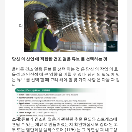
PTFE 땋는 호스
용합니다. 제품을 주문 제작하는 서비스는 모두 이용 가능합니다. 
ISO9001과 TS16949의 품질 관리 시스템은 완전히 공장을 검증했
열가소성 유압 호스
습니다. 20 이상 증명서는 ISO3821, 로에스, 한계, 컵크, KTW, NSF와 
같이, 획득되었습니다.
다.
공기조화 호스
푸럼 설계, 끌기는 QC에 팩과 전달자를 생산합니다, 세부로 가득한 
냉각하는 위탁 호스
각각 단계가 정확히 만들어집니다. 그리고 나서, 현명한 창고업과 전
달 시스템은 상품이 목적지 포트로, 또는 문에 도달할 수 있도록 도와 
유압 호스 이음쇠
줍니다. 시장을 확장하기 위해 우리의 고객들을 서빙하면서, 우리의 
당신 의 산업 에 적합한 건조 얼음 튜브 를 선택하는 것
판매 부서는 모든 지지 부서 위에 있습니다. 우리는 함께 영어와 프랑
고압 시험 호스
스어와 스페인어로 쉽게 통신할 수 있습니다.
올바른 건조 얼음 튜브 를 선택 하는 것 은 당신 의 작업 의 효
율성 과 안전성 에 큰 영향 을 미칠 수 있다. 당신 의 필요 에 맞
고압 워셔 호우스
는 튜브 를 선택 할 때 고려 해야 할 몇 가지 사항 은 다음 과 같
2007년, 파이스훈에서 시작하는 것 배우자들을 위해 HOSES에 대한 
다.
힘든 질문에 솔루션을 제공하기 위해 계속되는 빠르, 그러나 꾸준히, 
성장시키지 않습니다. 파이스훈은 단어 열정과 관련됩니다. 예, 열정
은 산업적, 자동 그리고 위생적인 3개 큰 도메인을 위한 우리의 기도
회입니다. 호스 업계의 오래된 솔루션 제공자로서, 우리는 고객들이 
빅 머신으로 조립시키기 위해, 이 작은 호스를 공급합니다. 호스에 대
한 열정, 당신에 대한 열정!
소재:
튜브가 건조한 얼음과 관련된 추운 온도와 스트레스에
견딜 수 있는 재료로 만들어졌는지 확인하십시오.강화 된 고
무 또는 열탄화성 엘라스토머 (TPE) 는 그 유연성 과 내구성