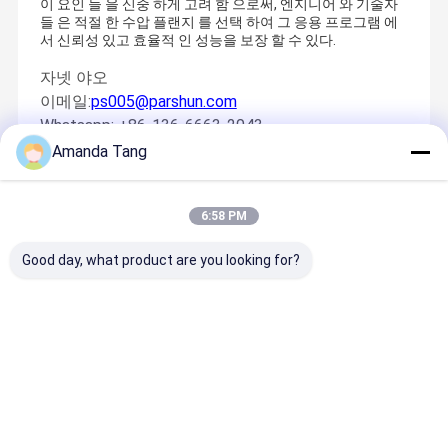
이 요인 들 을 신중 하게 고려 함 으로써, 엔지니어 와 기술자
들 은 적절 한 수압 플랜지 를 선택 하여 그 응용 프로그램 에
서 신뢰성 있고 효율적 인 성능을 보장 할 수 있다.
자넷 야오
이메일:
ps005@parshun.com
Whatsapp: +86-136-6663-2043
Amanda Tang
Recommended Products
6:58 PM
Good day, what product are you looking for?
호흡 시스템용
EPDM 합성 고
FDA 적색 식품
상업용 다림
고압 EPDM 다
무를 사용한 유
등급 워시다운
시스템용 고
생산재 매니저로서, 우리는 이상적 호스를 찾고 호스에 모든 요구조
이빙 공기 호스
연한 고무 트윈
호스, 300 PSI
PTFE 증기
건을 충족시키며, 그것이 오래가고 탄력적이고 강하여서 의미합니
120 바 파열 해
용접 호스 300
작동 압력 및 내
송 호스
집
제품
동영상
회사 소개
다
양 등급 고무 호
PSI (산소 및 아
열성
최고의 가격
최고의 가격
최고의 가격
최고의 가
스
세틸렌 가스용)
NBR/EPDM 구
조
그리고 나서, 우리는 근대 공업을 위해 HOSES에 대한 힘든 질문의 