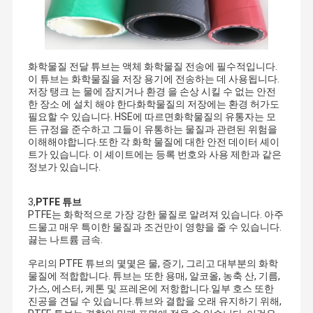
화학물질 전달 튜브는 액체 화학물질 전송에 필수적입니다.
이 튜브는 화학물질을 저장 용기에 전송하는 데 사용됩니다.
저장 탱크 는 물에 잠지거나 환경 을 손상 시킬 수 없는 안전
한 장소 에 설치 해야 한다화학물질의 저장에는 환경 허가도
필요할 수 있습니다. HSE에 따르면화학물질의 유통자는 모
든 규정을 준수하고 그들이 유통하는 물질과 관련된 위험을
이해해야합니다.또한 각 화학 물질에 대한 안전 데이터 셰이
트가 있습니다. 이 셰이트에는 등록 번호와 사용 제한과 같은
정보가 있습니다.
3,
PTFE 튜브
PTFE는 화학적으로 가장 강한 물질로 알려져 있습니다. 아주
드물고 매우 특이한 물질과 조건만이 영향을 줄 수 있습니다.
끓는 나트륨 금속.
생산재 매니저로서, 우리는 이상적 호스를 찾고 호스에 모든 요구조
건을 충족시키며, 그것이 오래가고 탄력적이고 강하여서 의미합니
우리의 PTFE 튜브의 몇몇은 물, 증기, 그리고 대부분의 화학
집
제품
동영상
회사 소개
다
물질에 적합합니다. 튜브는 또한 용매, 알코올, 농축 산, 기름,
가스, 에스터, 케톤 및 프레온에 저항합니다.일부 호스 또한
진공을 견딜 수 있습니다.튜브와 결합을 오래 유지하기 위해,
그리고 나서, 우리는 근대 공업을 위해 HOSES에 대한 힘든 질문의 