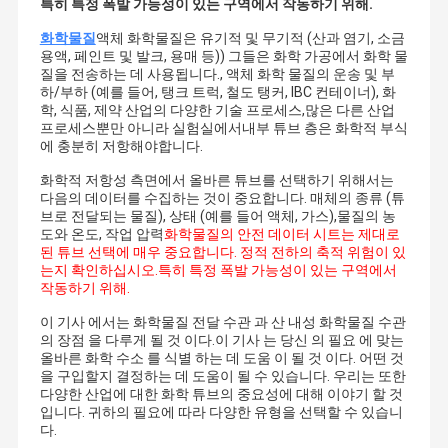
특히 특정 폭발 가능성이 있는 구역에서 작동하기 위해.
화학물질
액체 화학물질은 유기적 및 무기적 (산과 염기, 소금
용액, 페인트 및 발크, 용매 등)) 그들은 화학 가공에서 화학 물
질을 전송하는 데 사용됩니다., 액체 화학 물질의 운송 및 부
하/부하 (예를 들어, 탱크 트럭, 철도 탱커, IBC 컨테이너), 화
학, 식품, 제약 산업의 다양한 기술 프로세스,많은 다른 산업
프로세스뿐만 아니라 실험실에서내부 튜브 층은 화학적 부식
에 충분히 저항해야합니다.
화학적 저항성 측면에서 올바른 튜브를 선택하기 위해서는
다음의 데이터를 수집하는 것이 중요합니다. 매체의 종류 (튜
브로 전달되는 물질), 상태 (예를 들어 액체, 가스),물질의 농
도와 온도, 작업 압력
화학물질의 안전 데이터 시트는 제대로
된 튜브 선택에 매우 중요합니다. 정적 전하의 축적 위험이 있
는지 확인하십시오.특히 특정 폭발 가능성이 있는 구역에서
작동하기 위해.
이 기사 에서는 화학물질 전달 수관 과 산 내성 화학물질 수관
의 장점 을 다루게 될 것 이다.이 기사 는 당신 의 필요 에 맞는
올바른 화학 수소 를 식별 하는 데 도움 이 될 것 이다. 어떤 것
을 구입할지 결정하는 데 도움이 될 수 있습니다. 우리는 또한
다양한 산업에 대한 화학 튜브의 중요성에 대해 이야기 할 것
입니다. 귀하의 필요에 따라 다양한 유형을 선택할 수 있습니
다.