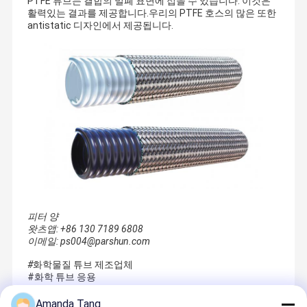
PTFE 튜브는 결합의 밀폐 표면에 접을 수 있습니다. 이것은
용액 제공의 임무를 주장하는 그, 파이스훈, 파이스훈 호스 그룹을 만
활력있는 결과를 제공합니다.우리의 PTFE 호스의 많은 또한
났습니다. 호스 기술에 기술 혁신 ", 창의력과 지속성을 그대로 계속
antistatic 디자인에서 제공됩니다.
하는 것과 같이 파이스훈의 핵심 개념은 파이스훈의 제품이 세계 시
공장 견학
품질 관리
문의하기
소식
장과 일치하게 합니다. 잘, 고객 성공 사고방식, 이것이 파이스훈의 
핵심 주의입니다. 호스 제조업의 신 기술에서 열심히 일하도록 하고, 
매년, 고객들을 위해 새로운 호스를 만드는 것을 계속하세요.
고무 공기 호스
더 이상 전통적 고무 생산, 파이스훈도 약간의 첨단 과학 기술 시험소
고무 물 호스
와 함께 일함으로써, 고무 포뮬레이션에 0.1 그램에 대한 정확도를 
개선할 수 없습니다. 한편, 고무 포뮬레이션은 계속 업데이트하고 새
Lpg 가스 호스
로운 공식이 생산 안으로 보내집니다. 또 다른 정확도는 호스 ID와 
OD가 호스 압출구 위의 적외선 피제어 기기를 이용하여, 최고 0.1까
쌍둥이 용접 호스
지 밀리미터에 도달한다는 것입니다. 프인-파워의 브랜드와 상위 수
준 권축 기계는 매우 고속도 동결된 편조기와 더불어, 공장에 도입됩
연료 분배 호스
니다. 코팅술을 촬영하면서, 생산 라인은 복잡한 익스트루딩, 와인딩
피터 양
으로 구성됩니다 ; 재료는 컴퓨터로 자동적으로 프로그램을 짠 방법
고무 연료 호스
왓츠앱: +86 130 7189 6808
에 엄밀하게 치료됩니다. 게다가, 측정, 조정, 검증은 또한 동일 시스
이메일: ps004@parshun.com
템으로 제어됩니다.
고압 유압 호스
#
화학물질 튜브 제조업체
#화학 튜브 응용
이미 연구와 연구실장비에 매우 투자된 채 파이스훈은 최종 생성물
4개의 철사 유압 호스
까지 원료로부터, 효과적 품질 관리를 보장하기 위해 테스트중인 자
Amanda Tang
금, 장력, 압력, 철과상 테스팅 기계를 노화시킨 경화 시험 장치를 사