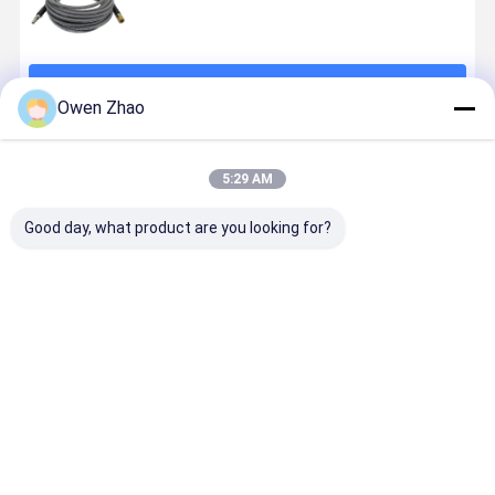
계속하다
Owen Zhao
추천된 제품
5:29 AM
Good day, what product are you looking for?
4000psi
4000 PSI 뜨거
고품질 건조 얼
SAE 100R
6000psi 논마
운 물 저항 고압
음 펌프 저온 내
EN853 1S
킹 고압 세척 호
세탁 튜브와
성 펌프
3/8' 평평한
스 (카펫 추출기
1/4 " 3/8" ID는
면 수압 튜브
기계용 퀵 커플
카펫 청소 시스
립
최고의 가격
최고의 가격
최고의 가격
최고의 가
러 포함)
템