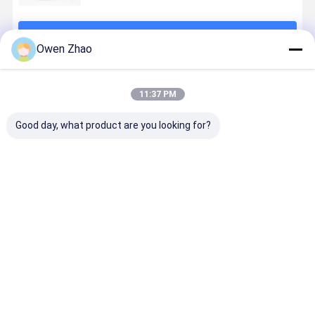
계속하다
Owen Zhao
추천된 제품
11:37 PM
Good day, what product are you looking for?
4000psi
4000 PSI 뜨거
고품질 건조 얼
SAE 100R
6000psi 논마
운 물 저항 고압
음 펌프 저온 내
EN853 1S
킹 고압 세척 호
세탁 튜브와
성 펌프
3/8' 평평한
스 (카펫 추출기
1/4 " 3/8" ID는
면 수압 튜브
기계용 퀵 커플
카펫 청소 시스
립
최고의 가격
최고의 가격
최고의 가격
최고의 가
러 포함)
템
Desktop Site
홈
사이트맵
연락처