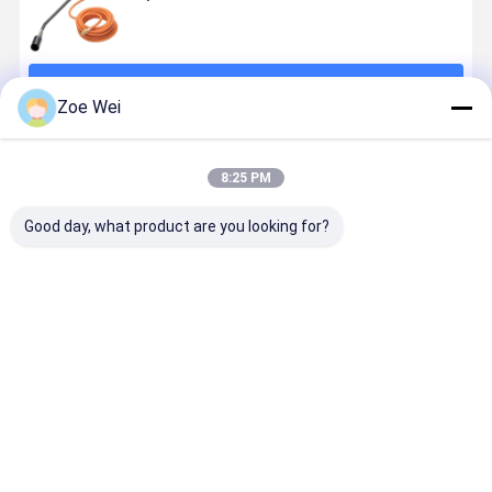
계속하다
Zoe Wei
추천된 제품
8:25 PM
Good day, what product are you looking for?
고무 가스 호스
UNI7140 가전
산업 사용법을
빨간 가동 
용 가스 기기 및
위한 주황색 ID
한 프로판 
그 유사한 용품
6mm NBR Lpg
호스, 저항
용 비금속 유연
가스 호스
높은 장력 
튜브
을 가진 8M
최고의 가격
최고의 가격
최고의 가격
최고의 가
가스 호스