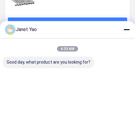
계속하다
Janet Yao
추천된 제품
4:33 AM
Good day, what product are you looking for?
고성능용 AN 피
고온 저항 및 맞
상업용 다림질
대형 산업용
팅 및 스테인리
춤 옵션을 갖춘
시스템용 고압
리미 장비용
스 스틸 브레이
스테인리스 스
PTFE 증기 이
연한 PTFE
드를 갖춘 맞춤
틸 브레이드
송 호스
기 호스
형 PTFE 터보
PTFE 터보 오
최고의 가격
최고의 가격
최고의 가격
최고의 가
오일 호스
일 파이프 어셈
블리