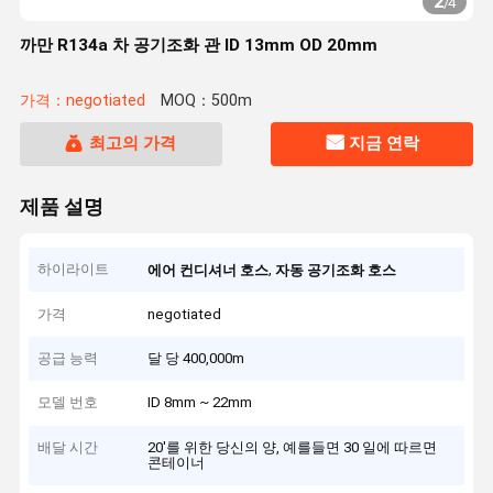
2
/
4
까만 R134a 차 공기조화 관 ID 13mm OD 20mm
가격：negotiated
MOQ：500m
최고의 가격
지금 연락
제품 설명
하이라이트
,
에어 컨디셔너 호스
자동 공기조화 호스
가격
negotiated
공급 능력
달 당 400,000m
모델 번호
ID 8mm ~ 22mm
배달 시간
20'를 위한 당신의 양, 예를들면 30 일에 따르면
콘테이너