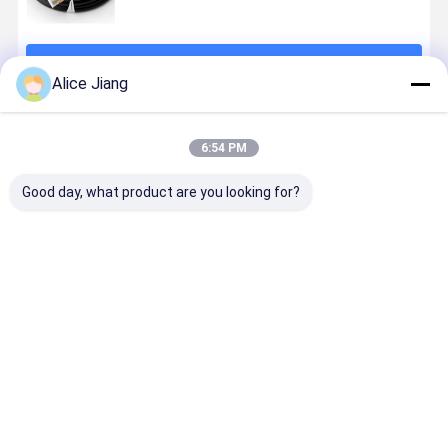
계속하다
Alice Jiang
추천된 제품
6:54 PM
Good day, what product are you looking for?
버스 시스템을
공기 조절 장치
R134a R410a
까만을 가진
위한 가동 가능
를 위한 표준 고
Refrigrants를
WP 15 막
한 고무 냉각하
무 A/C 냉각하
위한 가동 가능
BP 160 막
는 선 공기조화
는 호스
한 고무 차 공기
ID 19mm 
호스 500psi
조화 호스
조화 호스는
최고의 가격
최고의 가격
최고의 가격
최고의 가
개를 반반하
합니다