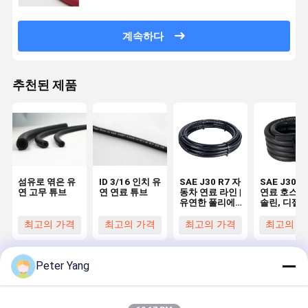
계속하다
추천된 제품
섬유로 엮은 유
ID 3/16 인치 유
SAE J30 R7 자
SAE J30R1
연 고무 튜브
연 연료 튜브
동차 연료 라인 |
연료 호스 –
유연한 폴리에
솔린, 디젤, 
스터 강화 가솔
탄올용 유연
린 & 오일 호스
투과성 잠수
최고의 가격
최고의 가격
최고의 가격
최고의 가
스
Peter Yang
Desktop Site
홈
사이트맵
연락처