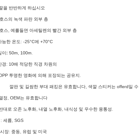
: 끝을 반반하게 하십시오
호스의 녹색 파란 외부 층
 호스, 예를들면 아세틸렌의 빨간 외부 층
능한 온도: -25°C에 +70°C
길이
:
50m, 100m.
반경: 10배 적당한 직경 차원의
 OPP 투명한 영화에 의해 포장되는 공유지.
깔판 및 길쌈한 부대 패킹은 유효합니다, 색깔 스티커는 offerd일 
 열정, OEM는 유효합니다
 반대로 오존 노후화, 내열 노후화, 내식성 및 우수한 융통성.
 세륨, SGS
 시장: 중동, 유럽 및 미국