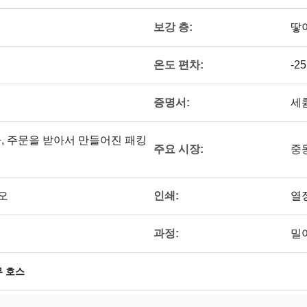
보강 층:
땋
온도 편차:
-2
증명서:
세륨
싸, 주문을 받아서 만들어진 패킹
주요 시장:
중동
인쇄:
오
열정
과정:
밀
무 호스