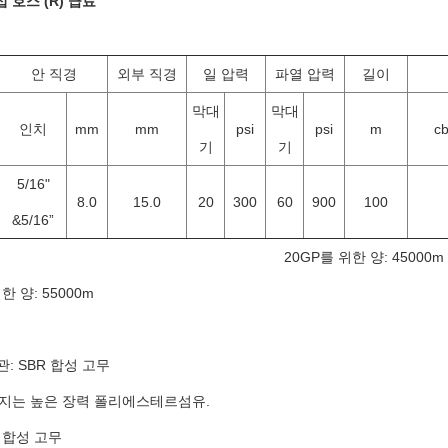
 호스 (R) 급료
안 직경
외부 직경
일 압력
파열 압력
길이
막대
막대
인치
mm
mm
psi
psi
m
c
기
기
5/16"
8.0
15.0
20
300
60
900
100
&5/16”
20GP를 위한 양: 45000m
한 양: 55000m
관: SBR 합성 고무
아지는 높은 장력 폴리에스테르섬유.
R 합성 고무