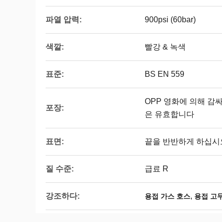
파열 압력:
900psi (60bar)
색깔:
빨강 & 녹색
표준:
BS EN 559
OPP 영화에 의해 감
포장:
은 유효합니다
표면:
끝을 반반하게 하십시
질 수준:
급료 R
강조하다:
,
용접 가스 호스
용접 고