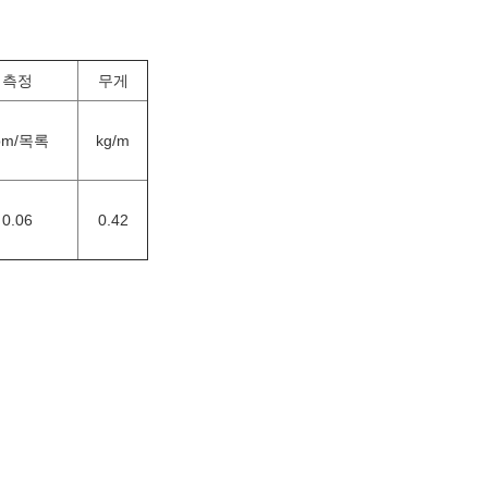
측정
무게
bm/목록
kg/m
0.06
0.42