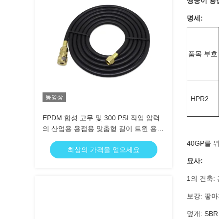
쌍둥이 용접
명세:
품목 부호
동영상
HPR2
EPDM 합성 고무 및 300 PSI 작업 압력
의 산업용 용접용 맞춤형 길이 트윈 용접
호스
40GP를 위
최상의 가격을 얻으세요
묘사:
1의 건축: 
보강: 땋
덮개: SB