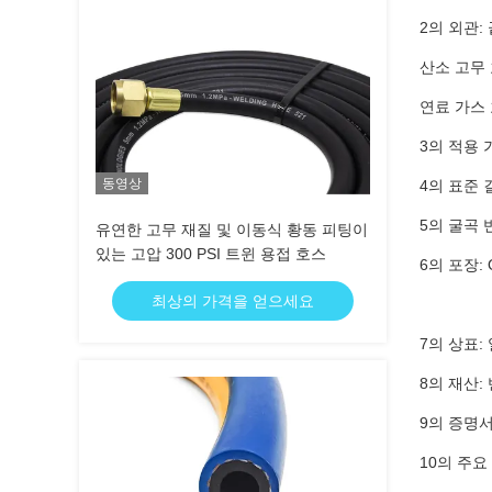
2의 외관
산소 고무 
연료 가스
3의 적용 가
동영상
4의 표준 
5의 굴곡 
유연한 고무 재질 및 이동식 황동 피팅이
있는 고압 300 PSI 트윈 용접 호스
6의 포장:
최상의 가격을 얻으세요
7의 상표:
8의 재산:
9의 증명서:
10의 주요