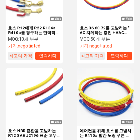
호스 R12에게 R22 R134a
호스 36 60 72를 고발하는 "
R410a를 청구하는 탄력적
AC 차게하는 충진 HVAC
AC 가스 노랑색 HVAC 냉각
R134a
MOQ:
10개 부분
MOQ:
50개 부분
제
가격:
negotiated
가격:
negotiated
최고의 가격
연락하다
최고의 가격
연락하다
집
제품
동영상
회사 소개
호스 NBR 혼합을 고발하는
에어컨을 위해 호스를 고발하
R12 SAE J2196 표준 고무
는 R410a 빨간 노랑 푸른 충