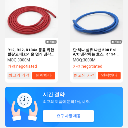
R12, R22, R134a 등을 위한
단 하나 섬유 나선 500 Psi
빨갛고 매끄러운 덮개 냉각하
A/C 냉각하는 호스, R 134 냉
는 위탁 호스
각하는 호스
MOQ:
3000M
MOQ:
3000M
가격:
negotiated
가격:
negotiated
최고의 가격
연락하다
최고의 가격
연락하다
시간 절약
최고의 제품에 문의하십시오.
요구 사항 제공