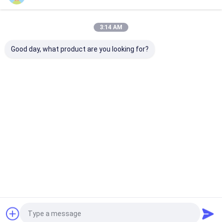
3:14 AM
우리의 카테고리
Good day, what product are you looking for?
고무 공기 호스
고무 물 호스
Lpg 가스 호스
쌍둥이 용접
스
Desktop Site
홈
사이트맵
연락처
사이트맵
사생활 보호 정책
품질
고무 공기 호스
중국 공장.Copyright © 2026 Hangzhou Paishun
Rubber & Plastic Co., Ltd. All Rights Reserved.