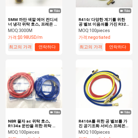
5MM 까만 색깔 에어 컨디셔
R410/ 다양한 계기를 위한
너 냉각 위탁 호스, 프레온 위
공 벨브 이음쇠를 가진 R32
탁 호스
냉각하는 위탁 호스
MOQ:
3000M
MOQ:
100pieces
가격:
$0.98USD/m
가격:
negotiated
최고의 가격
연락하다
최고의 가격
연락하다
NBR 물자 ac 위탁 호스,
R410A를 위한 공 벨브를 가
R134a 운반을 위한 위탁 호
진 공기조화 서비스 프레온
스 냉각제
냉각하는 호스
MOQ:
100pieces
MOQ:
100pieces