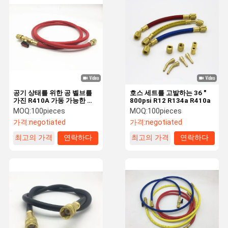
PTFE 땋는 호스
열가소성 유압 호스
공기조화 호스
냉각하는 위탁 호스
유압 호스 이음쇠
공기 상태를 위한 공 벨브를
호스 세트를 고발하는 36 "
가진 R410A 가동 가능한 냉
800psi R12 R134a R410a
각하는 위탁 호스
고압 시험 호스
MOQ:
100pieces
MOQ:
100pieces
가격:
negotiated
가격:
negotiated
고압 워셔 호우스
최고의 가격
연락하다
최고의 가격
연락하다