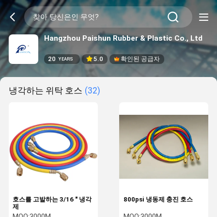
Hangzhou Paishun Rubber & Plastic Co., Ltd
20
5.0
확인된 공급자
YEARS
냉각하는 위탁 호스
(32)
호스를 고발하는 3/16 " 냉각
800psi 냉동제 충진 호스
제
MOQ:
3000M
MOQ:
3000M