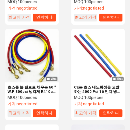
냉각제
돌 냉각제
MOQ:
100pieces
MOQ:
100pieces
가격:
negotiated
가격:
negotiated
최고의 가격
연락하다
최고의 가격
연락하다
공장 견학
품질 관리
문의하기
소식
고무 공기 호스
고무 물 호스
Lpg 가스 호스
쌍둥이 용접 호스
연료 분배 호스
호스를 볼 밸브로 채우는 60 "
CE는 호스 내노화성을 고발
W.P 800psi 냉각제 R410a
하는 4000 Psi 16 인치 냉각
고무 연료 호스
R134a
제를 승인했습니다
MOQ:
100pieces
MOQ:
100pieces
가격:
negotiated
가격:
negotiated
고압 유압 호스
최고의 가격
연락하다
최고의 가격
연락하다
4개의 철사 유압 호스