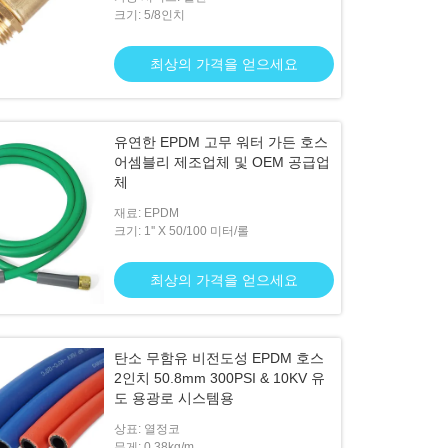
크기: 5/8인치
최상의 가격을 얻으세요
유연한 EPDM 고무 워터 가든 호스
어셈블리 제조업체 및 OEM 공급업
체
재료: EPDM
크기: 1'' X 50/100 미터/롤
최상의 가격을 얻으세요
탄소 무함유 비전도성 EPDM 호스
2인치 50.8mm 300PSI & 10KV 유
도 용광로 시스템용
상표: 열정코
무게: 0.38kg/m