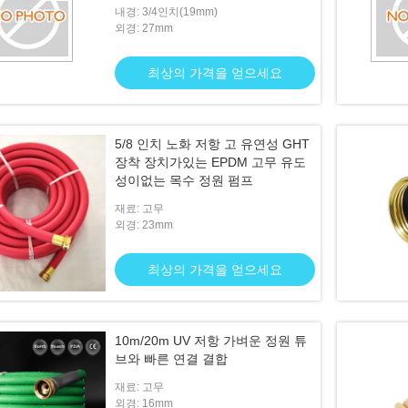
내경: 3/4인치(19mm)
외경: 27mm
최상의 가격을 얻으세요
5/8 인치 노화 저항 고 유연성 GHT
장착 장치가있는 EPDM 고무 유도
성이없는 목수 정원 펌프
재료: 고무
외경: 23mm
최상의 가격을 얻으세요
10m/20m UV 저항 가벼운 정원 튜
브와 빠른 연결 결합
재료: 고무
외경: 16mm