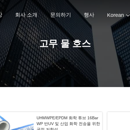
상
회사 소개
문의하기
행사
Korean
고무 물 호스
UHMWPE/EPDM 화학 튜브 16Bar
WP 반UV 및 산업 화학 전송을 위한
굴절 저항성