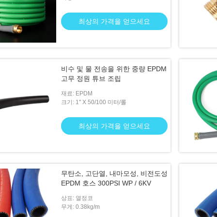
최상의 가격을 얻으세요
계약자 상업용 물 튜브
비수 및 물 전송을 위한 중량 EPDM
고무 정원 튜브 조립
가격을 얻으세요
재료: EPDM
크기: 1'' X 50/100 미터/롤
최상의 가격을 얻으세요
무탄소, 고단열, 내마모성, 비전도성
EPDM 호스 300PSI WP / 6KV
상표: 열정코
무게: 0.38kg/m