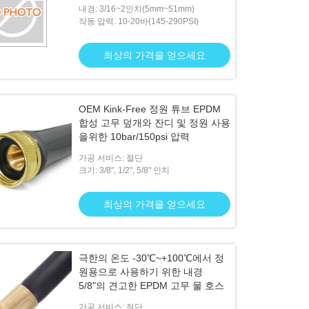
내경: 3/16~2인치(5mm~51mm)
작동 압력: 10-20바(145-290PSI)
최상의 가격을 얻으세요
OEM Kink-Free 정원 튜브 EPDM
합성 고무 덮개와 잔디 및 정원 사용
을위한 10bar/150psi 압력
가공 서비스: 절단
크기: 3/8", 1/2", 5/8" 인치
최상의 가격을 얻으세요
극한의 온도 -30℃~+100℃에서 정
원용으로 사용하기 위한 내경
5/8"의 견고한 EPDM 고무 물 호스
가공 서비스: 절단