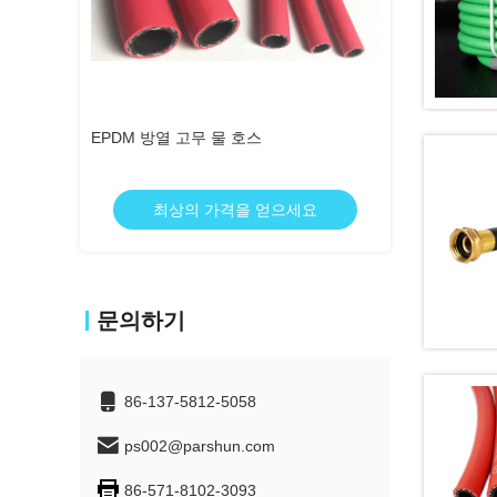
고무 세탁기 호스 회의, ID 3/8 & ID 1/2”
블랙 고무 중용 
물 인레트 호스
으세요
최상의 가격을 얻으세요
최상의 
문의하기
86-137-5812-5058
ps002@parshun.com
86-571-8102-3093