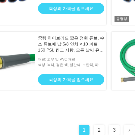
최상의 가격을 얻으세요
동영상
중량 하이브리드 짧은 정원 튜브, 수
소 튜브에 납 5/8 인치 × 10 피트
150 PSI, 킨크 저항, 모든 날씨 유연
성 3/4 "GHT 고체 청동 장착, 녹색
재료: 고무 및 PVC 재료
색상: 녹색, 검은 색, 빨간색, 노란색, 파란
색 등
최상의 가격을 얻으세요
1
2
3