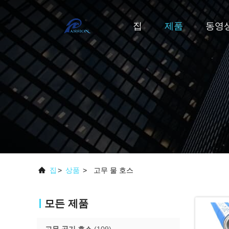
집
제품
동영
집
>
상품
>
고무 물 호스
모든 제품