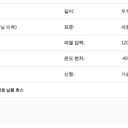
길이:
무
표준:
닐 피복)
세륨
파열 압력:
120
온도 편차:
-4
신청:
가
연료 납품 호스