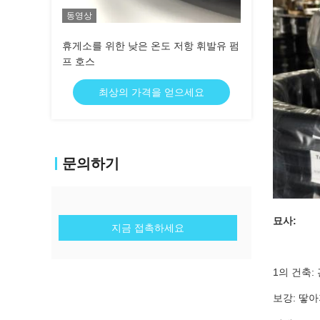
동영상
휴게소를 위한 낮은 온도 저항 휘발유 펌
프 호스
최상의 가격을 얻으세요
문의하기
묘사:
지금 접촉하세요
1의 건축: 
보강: 땋아