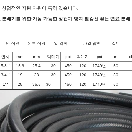
 상업적인 지원 자원이 특히 있습니다.
 분배기를 위한 가동 가능한 정전기 방지 철강선 땋는 연료 분배
안 직경
외부 직경
일 압력
파열 압력
길이
인치
mm
mm
막대기
psi
막대기
psi
m
c
5/8' ‘
15.9
25.4
30
450
120
1740년
50
3/4' ‘
19
28
30
450
120
1740년
50
1' ‘
25
35.5
30
450
120
1740년
50