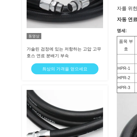
자를 위한
자동 연료
명세:
동영상
품목 부
가솔린 검정에 있는 저항하는 고압 고무
호
호스 연료 분배기 부속
HPR-1
최상의 가격을 얻으세요
HPR-2
HPR-3