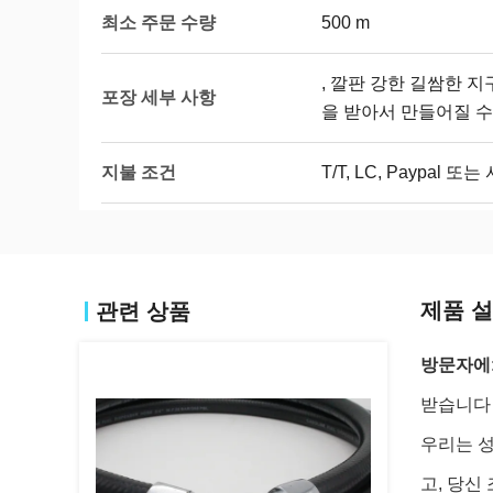
최소 주문 수량
500 m
, 깔판 강한 길쌈한 지
포장 세부 사항
을 받아서 만들어질 
지불 조건
T/T, LC, Paypal 또
제품 
관련 상품
방문자에
받습니다 
우리는 성
고, 당신