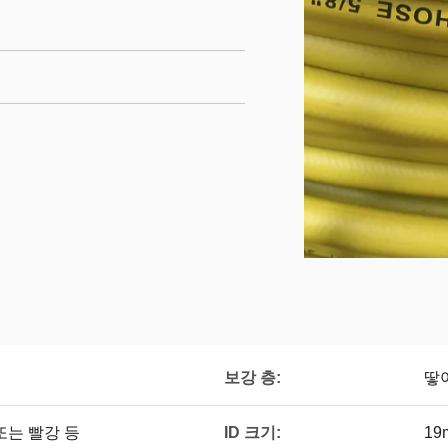
보강 층:
땋
ID 크기:
또는 빨강 등
19