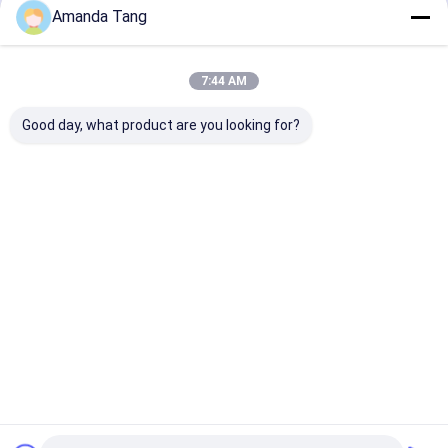
PTFE 땋는 호스
Amanda Tang
계속하다
열가소성 유압 호스
7:44 AM
공기조화 호스
우리의 카테고리
Good day, what product are you looking for?
냉각하는 위탁 호스
유압 호스 이음쇠
고압 시험 호스
고무 공기 호스
고무 물 호스
Lpg 가스 호스
쌍둥이 용접
고압 워셔 호우스
스
Desktop Site
홈
사이트맵
연락처
사이트맵
사생활 보호 정책
품질
고무 공기 호스
중국 공장.Copyright © 2026 Hangzhou Paishun