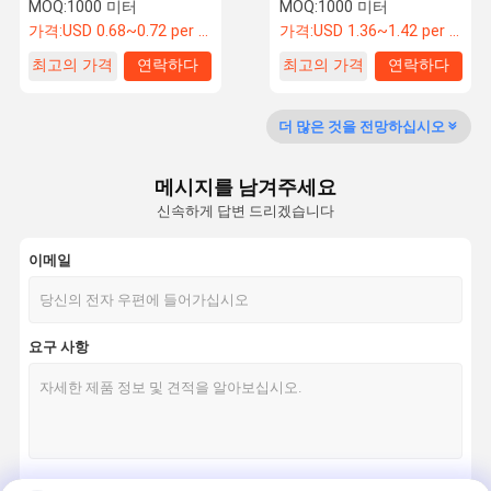
물 공기 증기 운송
MOQ:
1000 미터
MOQ:
1000 미터
가격:
USD 0.68~0.72 per meter
가격:
USD 1.36~1.42 per meter
최고의 가격
연락하다
최고의 가격
연락하다
공장 견학
품질 관리
문의하기
소식
더 많은 것을 전망하십시오
고무 공기 호스
고무 물 호스
메시지를 남겨주세요
신속하게 답변 드리겠습니다
Lpg 가스 호스
이메일
쌍둥이 용접 호스
연료 분배 호스
요구 사항
고무 연료 호스
고압 유압 호스
4개의 철사 유압 호스