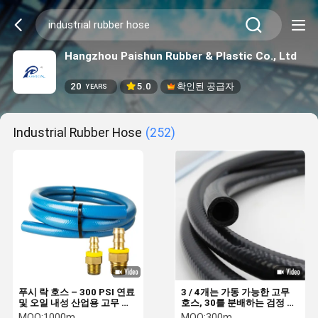
Hangzhou Paishun Rubber & Plastic Co., Ltd
20
5.0
확인된 공급자
YEARS
Industrial Rubber Hose
(252)
푸시 락 호스 – 300 PSI 연료
3 / 4개는 가동 가능한 고무
및 오일 내성 산업용 고무 호
호스, 30를 분배하는 검정 연
스 중국 공장
료 펌프 연료 분배기 호스를
MOQ:
1000m
MOQ:
300m