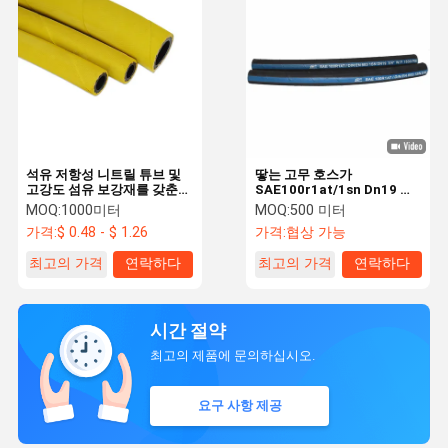
석유 저항성 니트릴 튜브 및
땋는 고무 호스가
고강도 섬유 보강재를 갖춘
SAE100r1at/1sn Dn19 고
산업용 다목적 고무 호스 (광
압 유압 호스에 의하여, 타전
MOQ:
1000미터
MOQ:
500 미터
산 장비용)
합니다
가격:
$ 0.48 - $ 1.26
가격:
협상 가능
최고의 가격
연락하다
최고의 가격
연락하다
시간 절약
최고의 제품에 문의하십시오.
요구 사항 제공