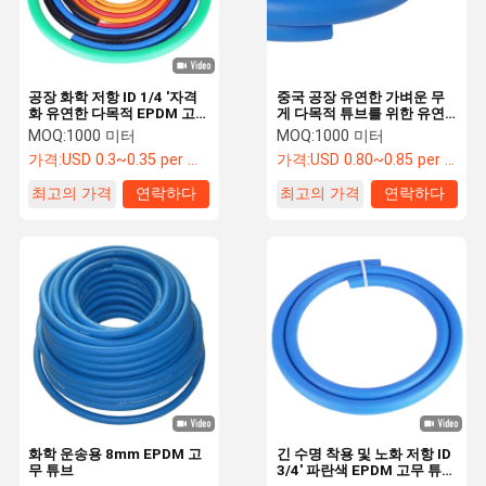
공장 화학 저항 ID 1/4 '자격
중국 공장 유연한 가벼운 무
화 유연한 다목적 EPDM 고
게 다목적 튜브를 위한 유연
무 튜브
한 튜브 공기,유,물
MOQ:
1000 미터
MOQ:
1000 미터
가격:
USD 0.3~0.35 per meter
가격:
USD 0.80~0.85 per meter
최고의 가격
연락하다
최고의 가격
연락하다
집
제품
동영상
회사 소개
화학 운송용 8mm EPDM 고
긴 수명 착용 및 노화 저항 ID
무 튜브
3/4' 파란색 EPDM 고무 튜브