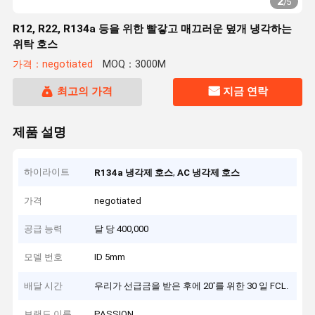
2
/
5
R12, R22, R134a 등을 위한 빨갛고 매끄러운 덮개 냉각하는
위탁 호스
가격：negotiated
MOQ：3000M
최고의 가격
지금 연락
제품 설명
하이라이트
,
R134a 냉각제 호스
AC 냉각제 호스
가격
negotiated
공급 능력
달 당 400,000
모델 번호
ID 5mm
배달 시간
우리가 선급금을 받은 후에 20'를 위한 30 일 FCL.
브랜드 이름
PASSION