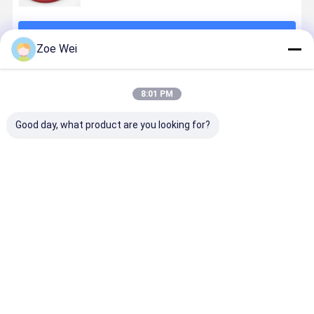
계속하다
Zoe Wei
추천된 제품
8:01 PM
Good day, what product are you looking for?
호스 36 60 72
호스 R12에게
에어컨을 위해
호스 NBR 
를 고발하는 "
R22 R134a
호스를 고발하
을 고발하는
AC 차게하는 충
R410a를 청구
는 R410a 빨간
R12 SAE
진 HVAC
하는 탄력적 AC
노랑 푸른 충돌
J2196 표준
R134a
가스 노랑색
냉각제
무 냉각제
최고의 가격
최고의 가격
최고의 가격
최고의 가
HVAC 냉각제
Desktop Site
홈
사이트맵
연락처