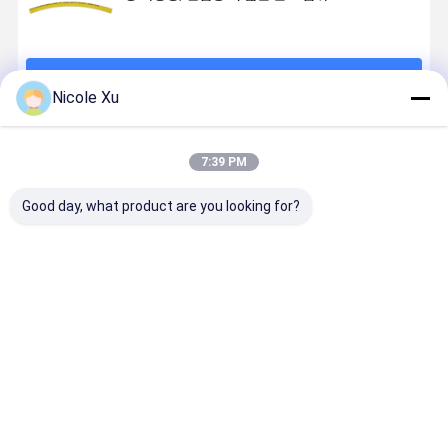
계속하다
Nicole Xu
추천된 제품
7:39 PM
Good day, what product are you looking for?
호흡 시스템용
EPDM 스쿠버
고품질의 다목
채광용 헤비
고압 EPDM 다
다이빙 호흡 공
적 공기/물 튜브
티 옐로우 
이빙 공기 호스
기 호스 120 바
다양한 크기의
적 고무 호
120 바 파열 해
파열 압력 (산
1/4 "-1" 산업용
양 등급 고무 호
소, 헬륨, 질소
으로 남아메리
최고의 가격
최고의 가격
최고의 가격
최고의 가
스
가스용)
카로