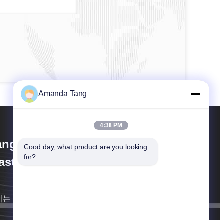
Amanda Tang
4:38 PM
angzhou Paishun Rubber &
Good day, what product are you looking 
for?
astic Co., Ltd
리는 최대한 빨리 당신에 되돌아갈 것입니다.