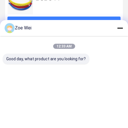
계속하다
Zoe Wei
추천된 제품
12:33 AM
Good day, what product are you looking for?
호스 36 60 72
호스 R12에게
호스 NBR 혼합
CE는 호스 
를 고발하는 "
R22 R134a
을 고발하는
화성을 고발
AC 차게하는 충
R410a를 청구
R12 SAE
는 4000 Psi
진 HVAC
하는 탄력적 AC
J2196 표준 고
인치 냉각제
R134a
가스 노랑색
무 냉각제
승인했습니
최고의 가격
최고의 가격
최고의 가격
최고의 가
HVAC 냉각제